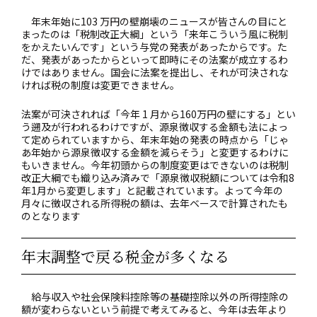
年末年始に103 万円の壁崩壊のニュースが皆さんの目にと
まったのは「税制改正大綱」という「来年こういう風に税制
をかえたいんです」という与党の発表があったからです。た
だ、発表があったからといって即時にその法案が成立するわ
けではありません。国会に法案を提出し、それが可決されな
ければ税の制度は変更できません。
法案が可決されれば「今年 1 月から160万円の壁にする」とい
う遡及が行われるわけですが、源泉徴収する金額も法によっ
て定められていますから、年末年始の発表の時点から「じゃ
あ年始から源泉徴収する金額を減らそう」と変更するわけに
もいきません。今年初頭からの制度変更はできないのは税制
改正大綱でも織り込み済みで「源泉徴収税額については令和8
年1月から変更します」と記載されています。よって今年の
月々に徴収される所得税の額は、去年ベースで計算されたも
のとなります
年末調整で戻る税金が多くなる
給与収入や社会保険料控除等の基礎控除以外の所得控除の
額が変わらないという前提で考えてみると、今年は去年より