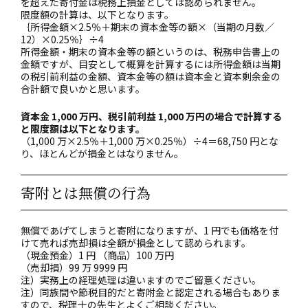
を超えた寄付金は税務上損金としては認められません。
限度額の計算は、以下となります。
｛所得金額×2.5％＋期末の資本金等の額×（当期の月数／
12）×0.25％｝÷4
所得金額・期末の資本金等の額というのは、税務申告書上の
金額ですが、目安として概算を計算するには所得金額は当期
の税引前利益の金額、資本金等の額は資本金と資本剰余金の
合計額で良いかと思います。
資本金 1,000 万円、税引前利益 1,000 万円の場合で計算する
と限度額は以下となります。
（1,000 万×2.5％＋1,000 万×0.25％）÷4＝68,750 円とな
り、ほとんどが損金とはなりません。
寄附とは無償の行為
無償であげてしまうと寄附になりますが、1 円でも価格を付
けて売れば売却損は全額が損金として認められます。
（現金預金）1 円 （商品）100 万円
（売却損）99 万 9999 円
注）実務上の経理処理は違いますのでご留意ください。
注）同族間や節税目的だと寄附金と認定される場合もありま
すので、税理士の先生とよくご相談ください。