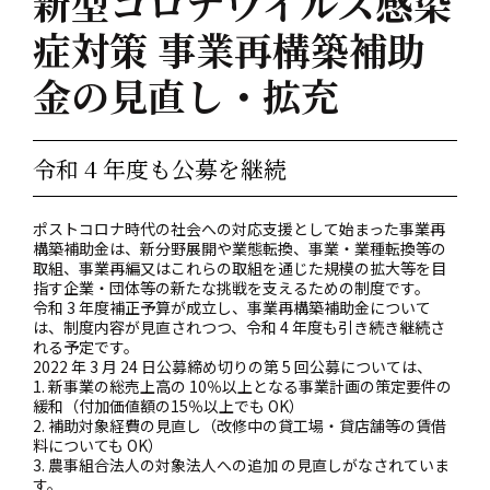
新型コロナウイルス感染
症対策 事業再構築補助
金の見直し・拡充
令和 4 年度も公募を継続
ポストコロナ時代の社会への対応支援として始まった事業再
構築補助金は、新分野展開や業態転換、事業・業種転換等の
取組、事業再編又はこれらの取組を通じた規模の拡大等を目
指す企業・団体等の新たな挑戦を支えるための制度です。
令和 3 年度補正予算が成立し、事業再構築補助金について
は、制度内容が見直されつつ、令和 4 年度も引き続き継続さ
れる予定です。
2022 年 3 月 24 日公募締め切りの第 5 回公募については、
1. 新事業の総売上高の 10％以上となる事業計画の策定要件の
緩和（付加価値額の15％以上でも OK）
2. 補助対象経費の見直し（改修中の貸工場・貸店舗等の賃借
料についても OK）
3. 農事組合法人の対象法人への追加 の見直しがなされていま
す。