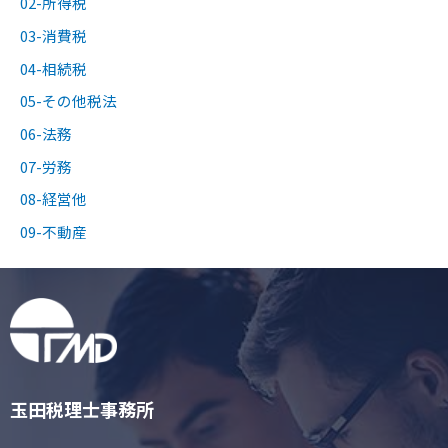
02-所得税
03-消費税
04-相続税
05-その他税法
06-法務
07-労務
08-経営他
09-不動産
玉田税理士事務所