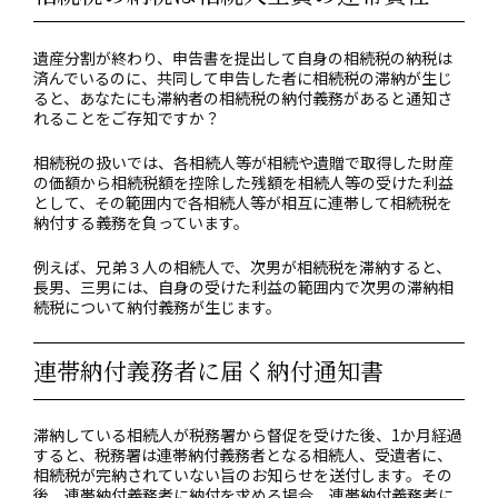
遺産分割が終わり、申告書を提出して自身の相続税の納税は
済んでいるのに、共同して申告した者に相続税の滞納が生じ
ると、あなたにも滞納者の相続税の納付義務があると通知さ
れることをご存知ですか？
相続税の扱いでは、各相続人等が相続や遺贈で取得した財産
の価額から相続税額を控除した残額を相続人等の受けた利益
として、その範囲内で各相続人等が相互に連帯して相続税を
納付する義務を負っています。
例えば、兄弟３人の相続人で、次男が相続税を滞納すると、
長男、三男には、自身の受けた利益の範囲内で次男の滞納相
続税について納付義務が生じます。
連帯納付義務者に届く納付通知書
滞納している相続人が税務署から督促を受けた後、1か月経過
すると、税務署は連帯納付義務者となる相続人、受遺者に、
相続税が完納されていない旨のお知らせを送付します。その
後、連帯納付義務者に納付を求める場合、連帯納付義務者に