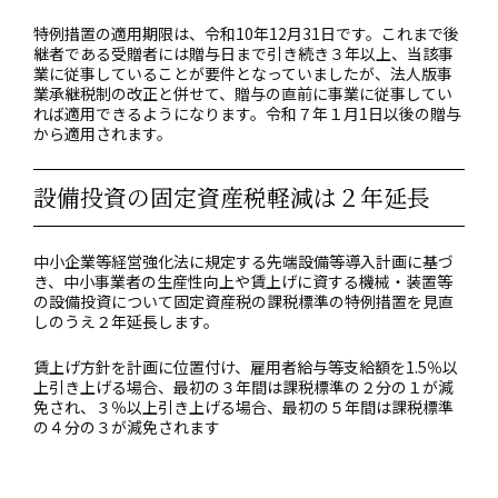
特例措置の適用期限は、令和10年12月31日です。これまで後
継者である受贈者には贈与日まで引き続き３年以上、当該事
業に従事していることが要件となっていましたが、法人版事
業承継税制の改正と併せて、贈与の直前に事業に従事してい
れば適用できるようになります。令和７年１月1日以後の贈与
から適用されます。
設備投資の固定資産税軽減は２年延長
中小企業等経営強化法に規定する先端設備等導入計画に基づ
き、中小事業者の生産性向上や賃上げに資する機械・装置等
の設備投資について固定資産税の課税標準の特例措置を見直
しのうえ２年延長します。
賃上げ方針を計画に位置付け、雇用者給与等支給額を1.5％以
上引き上げる場合、最初の３年間は課税標準の２分の１が減
免され、３％以上引き上げる場合、最初の５年間は課税標準
の４分の３が減免されます