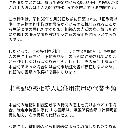
件を満たすときは、譲渡所得金額から3,000万円（相続人が３
人以上の場合は 1 人2,000万円）までを控除できる制度です。
この特例は、昭和56年５月31日以前に建築された「旧耐震基
準」の建物の約半数は耐震性がないものと推計されることか
ら生活環境の悪化を防ぐため、相続人の売却の際、譲渡所得
に課税上の優遇措置を設けて空き家の解消を図ろうとするも
のです。
したがって、この特例を利用しようとする相続人は、被相続
人の居住用家屋が「旧耐震基準」の時期に建築されていたこ
とを証明しなければなりません。しかし、その居住用家屋が
未登記であった場合には登記事項証明書が存在しないため、
代替的な書類の取得が必要になります。
未登記の被相続人居住用家屋の代替書類
未登記の建物に相続空き家の特例の適用を受けようとする場
合、確定申告書に添付 する書類は、譲渡所得金額の計算明細
書に加え、次の書類で代替させます。
＜要件１．被相続人から相続等によって取得したものである