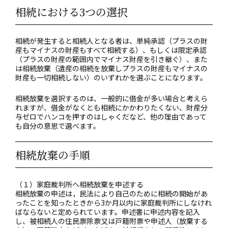
相続における3つの選択
相続が発生すると相続人となる者は、単純承認（プラスの財
産もマイナスの財産もすべて相続する）、もしくは限定承認
（プラスの財産の範囲内でマイナス財産を引き継ぐ）、また
は相続放棄（遺産の相続を放棄しプラスの財産もマイナスの
財産も一切相続しない）のいずれかを選ぶことになります。
相続放棄を選択するのは、一般的に借金が多い場合と考えら
れますが、借金がなくとも相続にかかわりたくない、財産分
与ゼロでハンコを押すのはしゃくだなど、他の理由であって
も自分の意思で選べます。
相続放棄の手順
（１）家庭裁判所へ相続放棄を申述する
相続放棄の申述は，民法により自己のために相続の開始があ
ったことを知ったときから3か月以内に家庭裁判所にしなけれ
ばならないと定められています。申述書に申述内容を記入
し、被相続人の住民票除票又は戸籍附票や申述人（放棄する