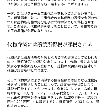
けた損失に見合う償金を親に請求することができます。
一方、親にリフォーム工事代金を支払う資金がない場合は、
子の償還請求に対し、工事代金の支払債務の返済を金銭の代
わりに建物所有権の持分を子に代物弁済として移転させま
す。この場合、代物弁済を受けることについて、債権者であ
る子の承諾が必要になります。
代物弁済には譲渡所得税が課税される
代物弁済は譲渡所得の対象となる資産の譲渡として扱われる
ので、譲渡所得税の課税対象となります。代物弁済により消
滅する債務金額を収入金額とし、建物の取得価額を控除した
残額が譲渡所得となります。
そこで代物弁済により消滅する債務金額と等価となる建物持
分を子に移転させることによって、譲渡所得がゼロとなり、
課税を回避することができます、例えば、リフォーム前の建
物時価を300万円、リフォーム工事代金を1,200 万円、リフォ
ーム後の建物持分の移転割合を 80％（1,200 万円÷（300万
円＋1,200万円））に設定すると、譲渡所得はゼロとなり、課
税されません。