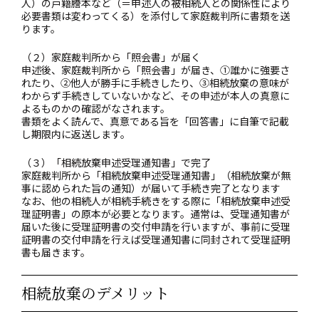
人）の戸籍謄本など（＝申述人の被相続人との関係性により
必要書類は変わってくる）を添付して家庭裁判所に書類を送
ります。
（２）家庭裁判所から「照会書」が届く
申述後、家庭裁判所から「照会書」が届き、①誰かに強要さ
れたり、②他人が勝手に手続きしたり、③相続放棄の意味が
わからず手続きしていないかなど、その申述が本人の真意に
よるものかの確認がなされます。
書類をよく読んで、真意である旨を「回答書」に自筆で記載
し期限内に返送します。
（３）「相続放棄申述受理通知書」で完了
家庭裁判所から「相続放棄申述受理通知書」（相続放棄が無
事に認められた旨の通知）が届いて手続き完了となります
なお、他の相続人が相続手続きをする際に「相続放棄申述受
理証明書」の原本が必要となります。通常は、受理通知書が
届いた後に受理証明書の交付申請を行いますが、事前に受理
証明書の交付申請を行えば受理通知書に同封されて受理証明
書も届きます。
相続放棄のデメリット