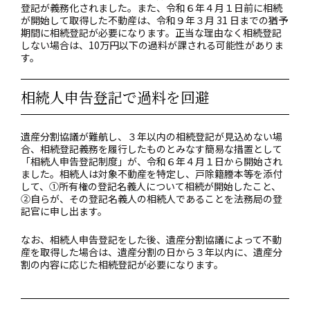
登記が義務化されました。また、令和６年４月１日前に相続
が開始して取得した不動産は、令和９年３月 31 日までの猶予
期間に相続登記が必要になります。正当な理由なく相続登記
しない場合は、10万円以下の過料が課される可能性がありま
す。
相続人申告登記で過料を回避
遺産分割協議が難航し、３年以内の相続登記が見込めない場
合、相続登記義務を履行したものとみなす簡易な措置として
「相続人申告登記制度」が、令和６年４月１日から開始され
ました。相続人は対象不動産を特定し、戸除籍謄本等を添付
して、①所有権の登記名義人について相続が開始したこと、
②自らが、その登記名義人の相続人であることを法務局の登
記官に申し出ます。
なお、相続人申告登記をした後、遺産分割協議によって不動
産を取得した場合は、遺産分割の日から３年以内に、遺産分
割の内容に応じた相続登記が必要になります。