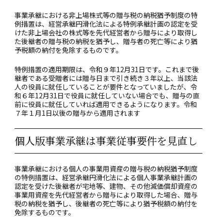
事業承継における非上場株式等の贈与税の納税猶予制度の特
例措置は、経営承継円滑化法による特例承継計画の認定を受
けた非上場会社の株式等を先代経営者から贈与により取得し
た後継者の贈与税の納税を猶予し、贈与者の死亡等により猶
予税額の納付を免除するものです。
特例措置の適用期限は、令和９年12月31日です。これまで後
継者である受贈者には贈与日まで引き続き３年以上、当該法
人の役員に就任していることが要件となっていましたが、令
和６年12月31日で役員に就任していない場合でも、贈与の直
前に役員に就任していれば適用できるようになります。令和
７年１月1日以後の贈与から適用されます
個人版事業承継は事業従事要件を見直し
事業承継における個人の事業用資産の贈与税の納税猶予制度
の特例措置は、経営承継円滑化法による個人事業承継計画の
認定を受けた後継者が宅地等、建物、その他減価償却資産の
事業用資産を先代経営者から贈与により取得した場合、贈与
税の納税を猶予し、後継者の死亡等により猶予税額の納付を
免除するものです。