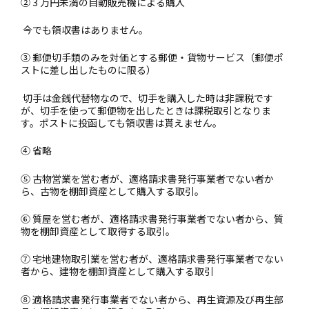
② 3 万円未満の自動販売機による購入
今でも領収書はありません。
③ 郵便切手類のみを対価とする郵便・貨物サービス（郵便ポ
ストに差し出したものに限る）
切手は金銭代替物なので、切手を購入した時は非課税です
が、切手を使って郵便物を出したときは課税取引となりま
す。ポストに投函しても領収書は貰えません。
④ 省略
⑤ 古物営業を営む者が、適格請求書発行事業者でない者か
ら、古物を棚卸資産として購入する取引。
⑥ 質屋を営む者が、適格請求書発行事業者でない者から、質
物を棚卸資産として取得する取引。
⑦ 宅地建物取引業を営む者が、適格請求書発行事業者でない
者から、建物を棚卸資産として購入する取引
⑧ 適格請求書発行事業者でない者から、再生資源及び再生部