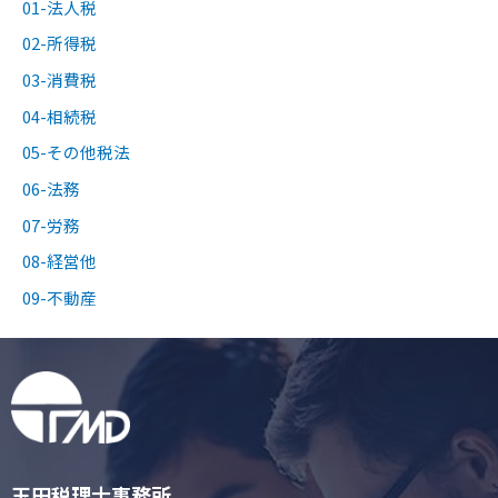
01-法人税
02-所得税
03-消費税
04-相続税
05-その他税法
06-法務
07-労務
08-経営他
09-不動産
玉田税理士事務所