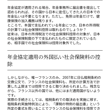
年金協定が適用される場合、年金事務所に届出書を提出して
認められれば、その国から日本に赴任してきた人の日本での
年金払いは不要となります。ただし、免除は年金だけで、健
康保険の加入義務は残ります。
ところで、本国で支払われている年金につき、日本の所得税
の計算では社会保険料控除は取れるのでしょうか？
従来は、日本の所得税法での社会保険料控除の対象が、日本
の社会保険制度の下で支払われたものに限定されているた
め、相手国での社会保険料は控除対象外でした。
年金協定適用の外国払い社会保険料の控
除
しかしながら、唯一フランスのみ、2007年に日仏租税条約の
交換公文で、フランスの社会保険料も、所定の計算方法で計
算した上限までは控除できると取り決められました。残念な
がら、フランス以外の国では、他にはまだ適用国がないよう
です。
実際の手続きとしては、租税条約での取決めを実施に移す、
租税条約実施特例法により、「課税の特例の届出書」という
所定の書式を用いることでフランスの社会保険料を控除でき