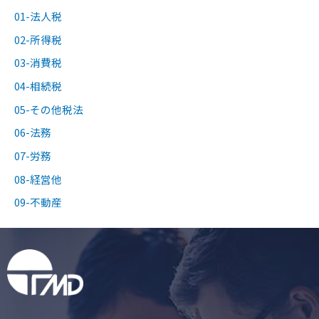
01-法人税
02-所得税
03-消費税
04-相続税
05-その他税法
06-法務
07-労務
08-経営他
09-不動産