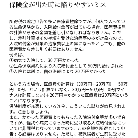
保険金が出た時に陥りやすいミス
所得税の確定申告で多い医療費控除ですが、個人で入ってい
る生命保険から、入院給付金等が出ている場合、医療費控除
の計算からその金額を差し引かなければなりません。ただ
し、差引計算はその補填を受けた治療等のみが対象なので、
入院給付金が対象の治療費以上の額になったとしても、他の
医療費から差し引く必要はありません。
例えば、
①病気で入院して、30 万円かかった
②生命保険契約により入院給付金として 50万円給付された
③入院とは別に、歯の治療により 20 万円かかった
という方の場合、医療費の計算は（30万円＋20万円）－50万
円＝0円、という計算ではなく、30万円－50万円＝0円(マイ
ナスは計算しない)＋20万円＝かかった医療費は20万円という
ことになります。
保険制度が充実している昨今、こういった誤りが散見されま
す。注意しましょう。
また、かかった医療費よりもらった入院給付金等が多い場合
ですが、怪我や病気になった時に受け取る入院給付金等につ
いては非課税となっていますので、この金額を所得として申
告する必要はありません。ただし、被保険者が生前に受けた