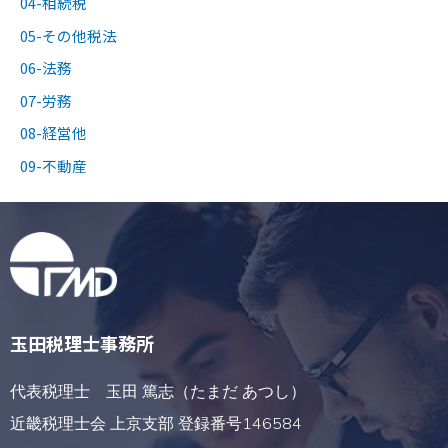
04-相続税
05-その他税法
06-法務
07-労務
08-経営他
09-不動産
玉田税理士事務所
代表税理士 玉田 篤志（たまだ あつし）
近畿税理士会 上京支部 登録番号146584