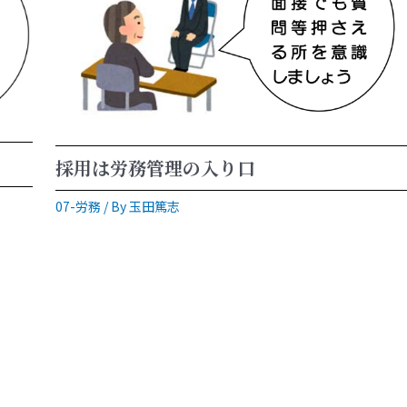
採用は労務管理の入り口
07-労務
/ By
玉田篤志