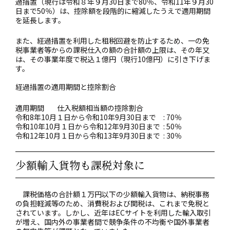
過措置（現行は令和８年９月30日まで80％、令和11年９月30
日まで50％）は、控除額を段階的に縮減したうえで適用期間
を延長します。
また、経過措置を利用した租税回避を防止するため、一の免
税事業者等からの課税仕入の額の合計額の上限は、その年又
は、その事業年度で税込１億円（現行10億円）に引き下げま
す。
経過措置の適用期間と控除割合
適用期間
仕入税額相当額の控除割合
令和8年10月１日から令和10年9月30日まで
: 70％
令和10年10月１日から令和12年9月30日まで
: 50％
令和12年10月１日から令和13年9月30日まで
: 30％
少額輸入貨物も課税対象に
課税価格の合計額１万円以下の少額輸入貨物は、納税事務
の負担軽減等のため、消費税および関税は、これまで免税と
されています。しかし、近年はECサイトを利用した輸入取引
が増え、国内外の事業者間で競争条件の不均衡や国外事業者