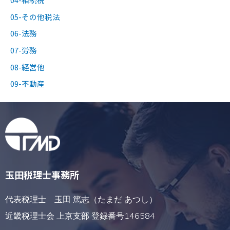
05-その他税法
06-法務
07-労務
08-経営他
09-不動産
玉田税理士事務所
代表税理士 玉田 篤志（たまだ あつし）
近畿税理士会 上京支部 登録番号146584